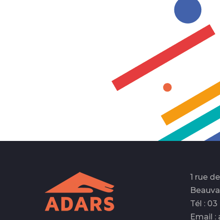
1 rue d
Beauva
Tél : 0
Email :