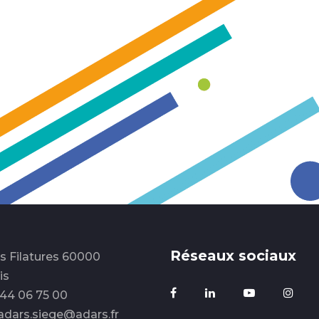
Réseaux sociaux
es Filatures 60000
is
3 44 06 75 00
 adars.siege@adars.fr