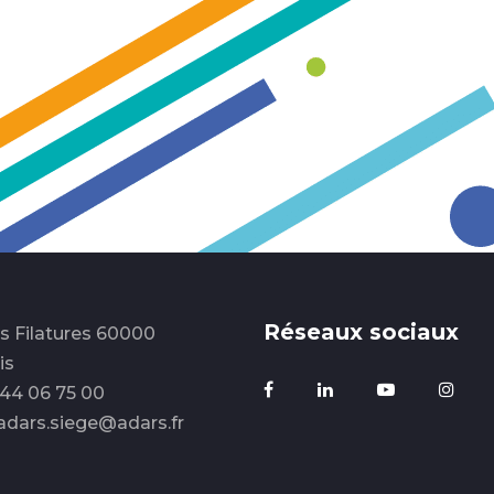
Réseaux sociaux
es Filatures 60000
is
3 44 06 75 00
 adars.siege@adars.fr