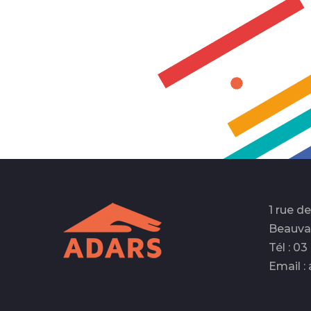
1 rue d
Beauva
Tél : 0
Email :