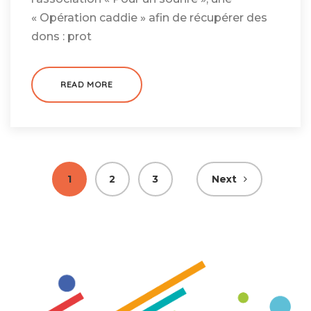
« Opération caddie » afin de récupérer des
dons : prot
READ MORE
Pagination
1
2
3
Next
des
publications