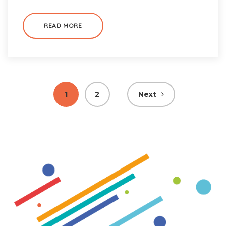
READ MORE
Pagination
1
2
Next
des
publications