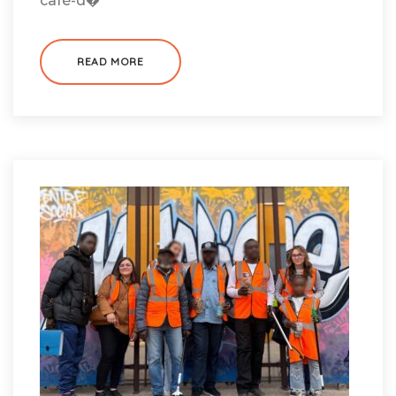
café-d�
READ MORE